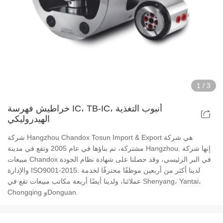
تركيبات تشاك الطاقة المجوفة
تركيبات خراطيش الهواء المجوفة
تركيبات تشاك الهواء الدوارة
1
/
3
قطع الغيار والملحقات
خراطيش فهرسة IC، TB-IC، أنبوب التغذية
الهيدروليكي
انتقل سلسلة الطبطبات
شركة Hangzhou Chandox Tosun Import & Export هي شركة
سلسلة خراطيش رفيعة للغاية
مشتركة، تم بناؤها في عام 2005 وتقع في مدينة Hangzhou. إنها شركة
مبيعات Chandox في البر الرئيسي، وقد حصلنا على شهادة نظام الجودة
والإدارة ISO9001-2015. لدينا أكثر من أربعين موظفًا محترفًا لخدمة
سلسلة خراطيش الجسم الفولاذية
عملائنا، ولدينا أيضًا أربعة مكاتب مبيعات تقع في Shenyang، Yantai،
Chongqing وDonguan.
سلسلة دين تشاكس