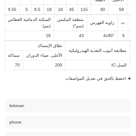
9.55
5
8.5
18
18
45
115
40
58
منطقة المكبس
السكتة الدماغية الغطاس
φ
ت
زاوية الفهرس
(سم²)
(مم)
18
43
4x90°
6
3
نطاق الإمساك
ك
مطابقة أنبوب التغذية الهيدروليكية
الأعلى. ضياء الدوران
سماكة
السل-IC
200
70
★ احتفظ بالحق في تعديل المواصفات