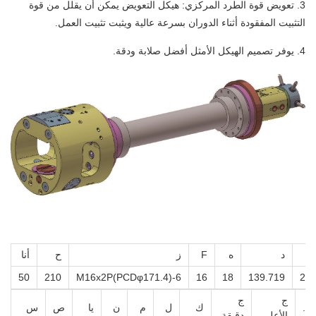
3. تعويض قوة الطرد المركزي: هيكل التعويض يمكن أن يقلل من قوة
التثبيت المفقودة أثناء الدوران بسرعة عالية ويثبت تثبيت العمل.
4. يوفر تصميم الهيكل الأمثل أفضل صلابة ودقة.
د
ه
F
ز
ح
أنا
50
210
6-M16x2P(PCDφ171.4)
16
18
139.719
22
ج
ج
ت.
ك
ل
م
ن
يا
ص
س
الأعلى.
دقيقة.