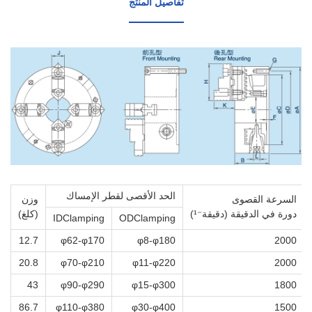
تفاصيل المنتج
الحد الأقصى لقطر الإمساك
السرعة القصوى
وزن
دورة في الدقيقة (دقيقة⁻¹)
(كلغ)
IDClamping
ODClamping
12.7
φ62-φ170
φ8-φ180
2000
20.8
φ70-φ210
φ11-φ220
2000
43
φ90-φ290
φ15-φ300
1800
86.7
φ110-φ380
φ30-φ400
1500