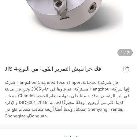
تركيبات تشاك الطاقة المجوفة
تركيبات خراطيش الهواء المجوفة
تركيبات تشاك الهواء الدوارة
1
/
2
قطع الغيار والملحقات
JIS 4-فك خراطيش التمرير القوية من النوع
انتقل سلسلة الطبطبات
شركة Hangzhou Chandox Tosun Import & Export هي شركة
مشتركة، تم بناؤها في عام 2005 وتقع في مدينة Hangzhou. إنها شركة
سلسلة خراطيش رفيعة للغاية
مبيعات Chandox في البر الرئيسي، وقد حصلنا على شهادة نظام الجودة
والإدارة ISO9001-2015. لدينا أكثر من أربعين موظفًا محترفًا لخدمة
سلسلة خراطيش الجسم الفولاذية
عملائنا، ولدينا أيضًا أربعة مكاتب مبيعات تقع في Shenyang، Yantai،
Chongqing وDonguan.
سلسلة دين تشاكس